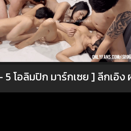
- 5 โอลิมปิก มาร์กเซย ] ลีกเอิง