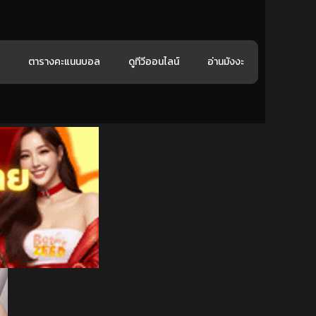
ตารางคะแนนบอล
ดูทีวีออนไลน์
อ่านมังงะ