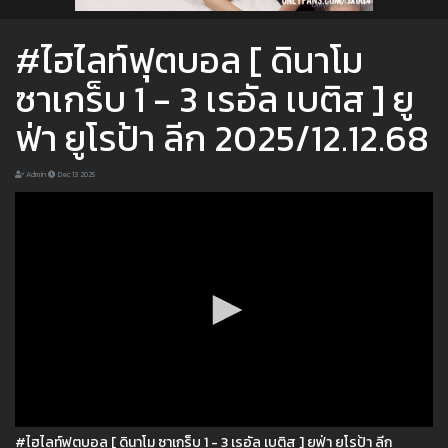
#ไฮไลท์ฟุตบอล [ ดินาโม
ซาเกร็บ 1 - 3 เรอัล เบติส ] ยู
ฟ่า ยูโรป้า ลีก 2025/12.12.68
Admin
Dec 13 2025
#ไฮไลท์ฟุตบอล [ ดินาโม ซาเกร็บ 1 - 3 เรอัล เบติส ] ยูฟ่า ยูโรป้า ลีก