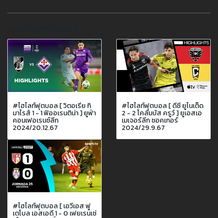
ไฮไลท์อื่นๆที่น่าสนใจ
#ไฮไลท์ฟุตบอล [ วิตอเรีย กิ
#ไฮไลท์ฟุตบอล [ ดีซี ยูไนเต็ด
มาไรส์ 1 - 1 ฟิออเรนติน่า ] ยูฟ่า
2 - 2 โคลัมบัส ครูว์ ] ยูเอสเอ
คอนเฟอเรนซ์ลีก
เมเจอร์ลีก ซอคเกอร์
2024/20.12.67
2024/29.9.67
#ไฮไลท์ฟุตบอล [ เอวีเอส ฟู
เตโบล เอสเอดี 1 - 0 เฟยเรนเซ่