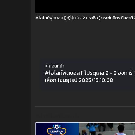
#ไฮไลท์ฟุตบอล [ ญี่ปุ่น 3 - 2 บราซิล ] กระชับมิตร ทีมชาต
< ก่อนหน้า
#ไฮไลท์ฟุตบอล [ โปรตุเกส 2 - 2 ฮังการี
เลือก โซนยุโรป 2025/15.10.68
ไฮไลท์อื่นๆที่น่าสนใจ