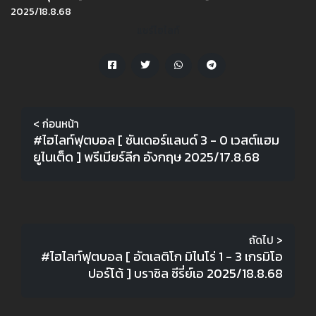
2025/18.8.68
แชร์ไฮไลท์
< ก่อนหน้า
#ไฮไลท์ฟุตบอล [ ซันเดอร์แลนด์ 3 - 0 เวสต์แฮม
ยูไนเต็ด ] พรีเมียร์ลีก อังกฤษ 2025/17.8.68
ถัดไป >
#ไฮไลท์ฟุตบอล [ อัตเลติโก มิไนโร่ 1 - 3 เกรมิโอ
ปอร์โต้ ] บราซิล ซีรี่ย์เอ 2025/18.8.68