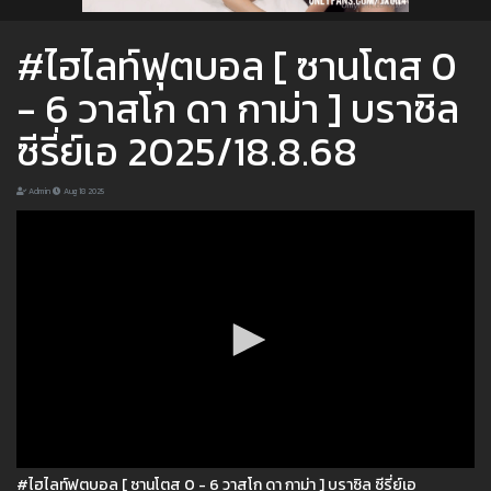
#ไฮไลท์ฟุตบอล [ ซานโตส 0
- 6 วาสโก ดา กาม่า ] บราซิล
ซีรี่ย์เอ 2025/18.8.68
Admin
Aug 18 2025
#ไฮไลท์ฟุตบอล [ ซานโตส 0 - 6 วาสโก ดา กาม่า ] บราซิล ซีรี่ย์เอ