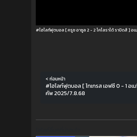
#ไฮไลท์ฟุตบอล [ ครูซ อาซูล 2 - 2 โคโลราโด้ ราปิดส์ ] อ
< ก่อนหน้า
#ไฮไลท์ฟุตบอล [ ไทเกรส เอฟซี 0 - 1 อเมริ
คัพ 2025/7.8.68
ไฮไลท์อื่นๆที่น่าสนใจ