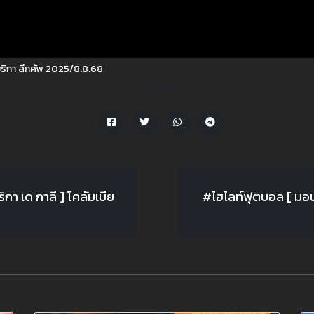
เมริกา ลีกคัพ 2025/8.8.68
แชร์ไฮไลท์
กา เด กาลี ] โคลัมเบีย
#ไฮไลท์ฟุตบอล [ มอนเ