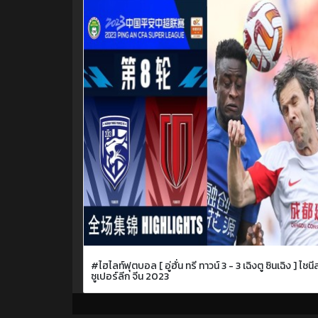
#ไฮไลท์ฟุตบอล [ อู่ฮั่น ทรี ทาวน์ 3 - 3 เฉิงตู ซินเฉิง ] ไชนี
ซูเปอร์ลีก จีน 2023